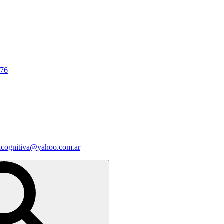
676
iacognitiva@yahoo.com.ar