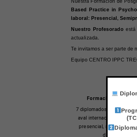
Nuestra Formación de Posg
Based Practice in Psycho
laboral: Presencial, Semip
Nuestro Profesorado
está 
actualizada.
Te invitamos a ser parte de n
Equipo CENTRO IPPC TR
Diplo
Formación académi
7 diplomados en TCC y TR
Progr
(TC
aval internacional. Modal
presencial, semipresencia
Diploma
distancia.