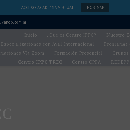
ACCESO ACADEMIA VIRTUAL
INGRESAR
a@yahoo.com.ar
Inicio
¿Qué es Centro IPPC?
Nuestro E
Especializaciones con Aval Internacional
Programas d
rmaciones Vía Zoom
Formación Presencial
Grupos 
Centro IPPC TREC
Centro CPPA
REDEPP
EC