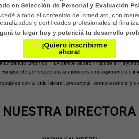
do en Selección de Personal y Evaluación Ps
NUESTRO ENFOQUE
cedé a todo el contenido de inmediato, con mater
ctualizados y certificados profesionales al finaliza
urá tu lugar hoy y potenciá tu desarrollo prof
¡Quiero inscribirme
ahora!
ado en la Terapia Racional Emotiva Cognitiva Conductual y l
e Evidencia Empírica — Evidence-Based Practice in Psycholog
 compuesto por especialistas idóneos con experiencia clínic
ibles con tu vida laboral: presencial, semipresencial y a 
NUESTRA DIRECTORA