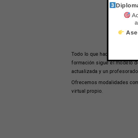
Diploma
Ac
a
Aseg
Todo lo que hacemos está bas
formación sigue el modelo d
actualizada y un profesorado
Ofrecemos modalidades compat
virtual propio.