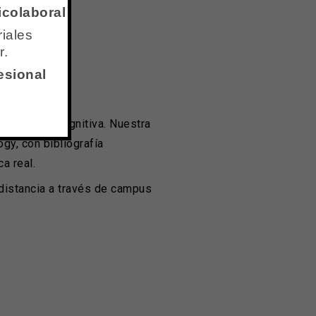
icolaboral
iales
r.
esional
a Terapia Cognitiva. Nuestra
y, con bibliografía
a real.
distancia a través de campus