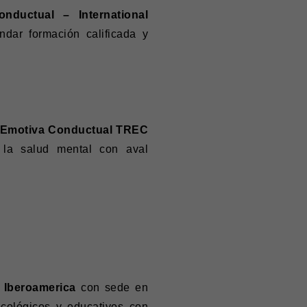
onductual
– International
indar formación calificada y
 Emotiva Conductual
TREC
 la salud mental con aval
 Iberoamerica
con sede en
cológicos y educativos con