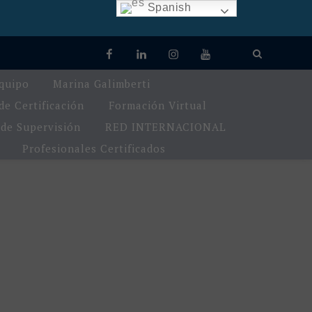
Spanish
quipo
Marina Galimberti
e Certificación
Formación Virtual
de Supervisión
RED INTERNACIONAL
Profesionales Certificados