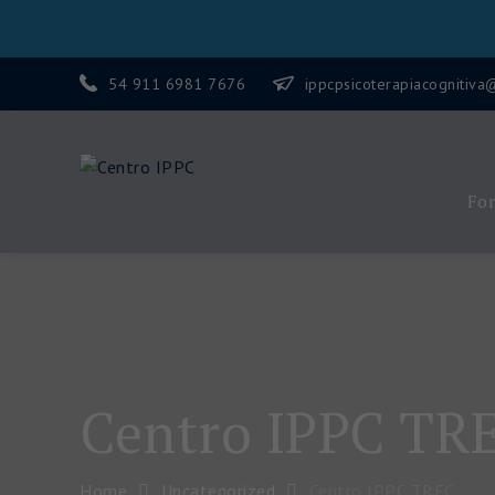
54 911 6981 7676
ippcpsicoterapiacognitiv
Centro IPPC
Fo
Centro IPPC TR
Home
Uncategorized
Centro IPPC TREC