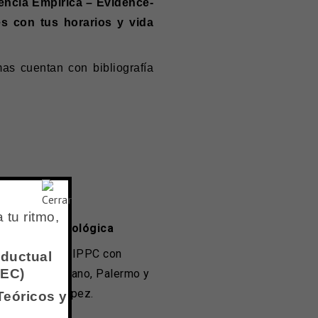
encia Empírica – Evidence-
s con tus horarios y vida
as cuentan con bibliografía
 tu ritmo,
tención psicológica
d Asistencial IPPC con
nductual
REC)
orios en Belgrano, Palermo y
Vicente López.
Teóricos y