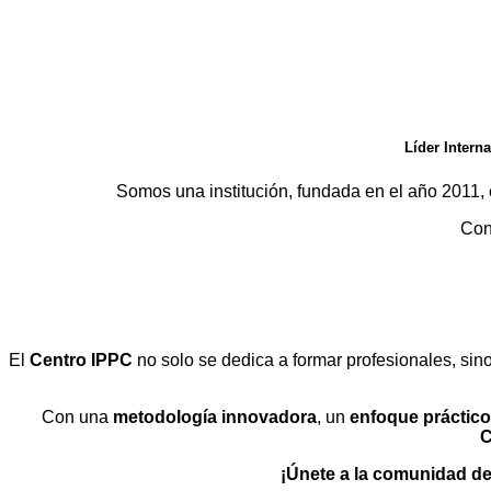
Centro Intern
Líder Intern
Somos una institución, fundada en el año 2011
Con
Más de 23.500 profes
El
Centro IPPC
no solo se dedica a formar profesionales, sin
Con una
metodología innovadora
, un
enfoque práctico
C
¡Únete a la comunidad de