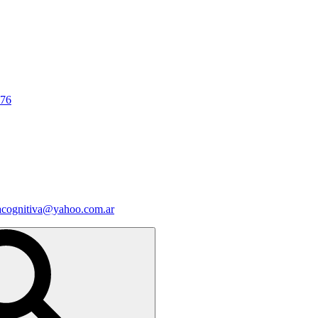
676
iacognitiva@yahoo.com.ar