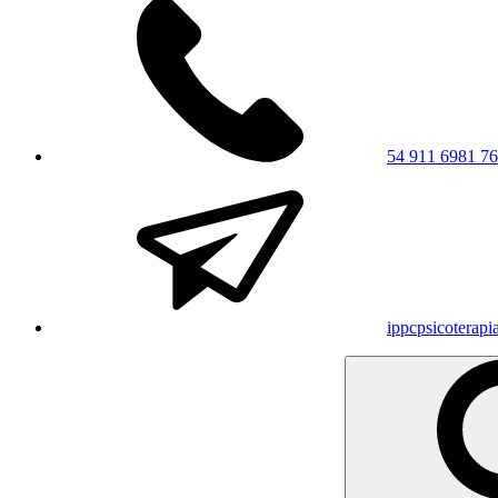
54 911 6981 7
ippcpsicoterap