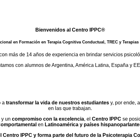
ARGENTINA IBEROAMERICA
acional de Psicología & Psicoterapia Cognitiva 
Bienvenidos al Centro IPPC®
acional en Formación en Terapia Cognitiva Conductual, TREC y Terapias
, con más de 14 años de experiencia
en brindar servicios psicol
tamos con alumnos de Argentina, América Latina, España y E
Profesionalizate con una Formación IPPC e Impulsa tu carrera!
Acceso a Campus Virtual 100% Online
ionales nacionales e internacionales se han formado con nosot
o a
transformar la vida de nuestros estudiantes
y, por ende, 
en las que trabajan.
y un
compromiso con la excelencia
, el
Centro
IPPC
se posic
omportamental
en
Latinoamérica y países hispanoparlante
l Centro IPPC y forma parte del futuro de la Psicoterapia 