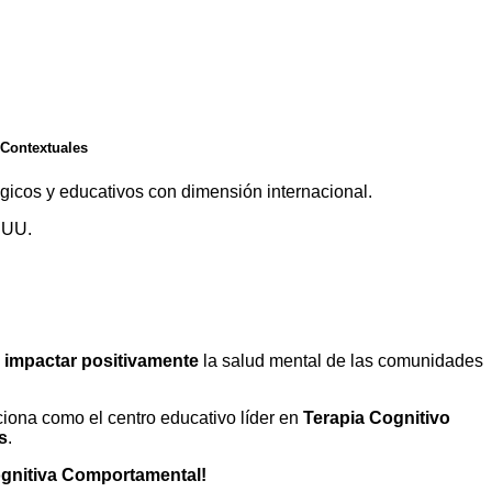
Comportamental
 Contextuales
ógicos y educativos con dimensión internacional.
EUU.
ros desde el año 2011
a
impactar positivamente
la salud mental de las comunidades
iona como el centro educativo líder en
Terapia Cognitivo
s
.
Cognitiva Comportamental!