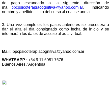
de pago escaneado a la siguiente dirección de
mail:
ippcpsicoterapiacognitiva@
yahoo.com.ar
,
indicando
nombre y apellido, título del curso al cual se anota.
3. Una vez completos los pasos anteriores se procederá a
dar el alta el día consignado como fecha de inicio y se
informarán los datos de acceso al aula virtual.
INFORMES E INSCRIPCIÓN
Mail:
ippcpsicoterapiacognitiva@yahoo.com.ar
WHATSAPP :
+54 9 11 6981 7676
Buenos Aires / Argentina
TESTIMONIOS DE NUESTROS EGRESADOS