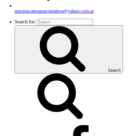
ippcpsicoterapiacognitiva@yahoo.com.ar
Search for:
Search