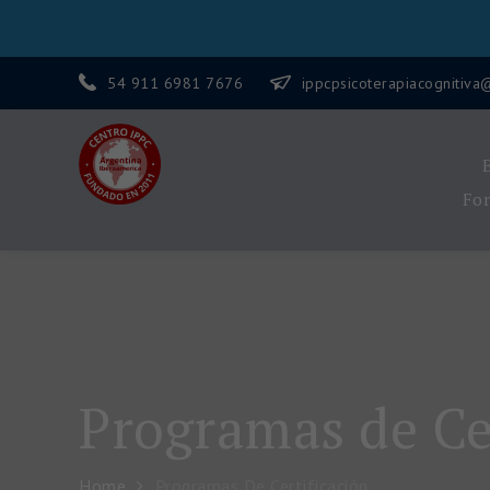
54 911 6981 7676
ippcpsicoterapiacognitiv
Centro IPPC
Fo
Programas de Ce
Home
Programas De Certificación