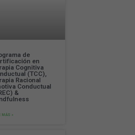
ograma de
rtificación en
rapia Cognitiva
nductual (TCC),
rapia Racional
otiva Conductual
REC) &
ndfulness
R MÁS »