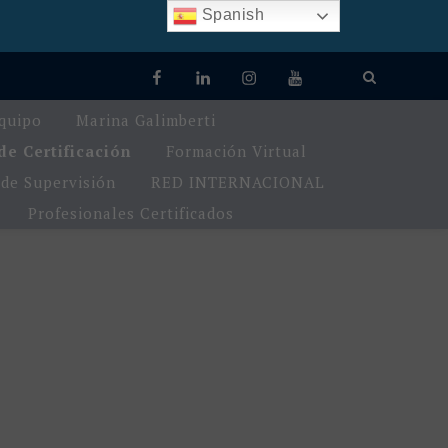
Spanish
quipo
Marina Galimberti
e Certificación
Formación Virtual
de Supervisión
RED INTERNACIONAL
Profesionales Certificados