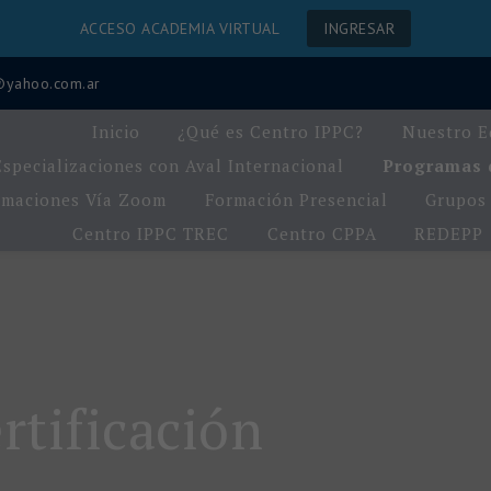
ACCESO ACADEMIA VIRTUAL
INGRESAR
a@yahoo.com.ar
Inicio
¿Qué es Centro IPPC?
Nuestro E
Especializaciones con Aval Internacional
Programas d
rmaciones Vía Zoom
Formación Presencial
Grupos 
Centro IPPC TREC
Centro CPPA
REDEPP
rtificación