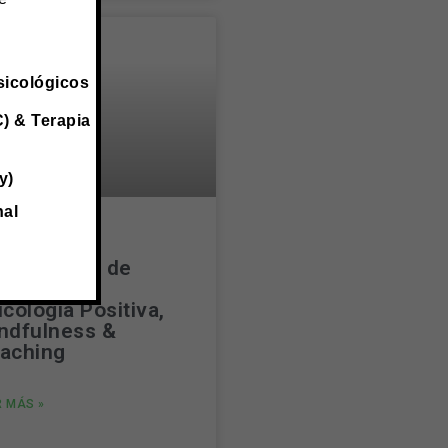
sicológicos
) & Terapia
y)
nal
ograma de
rtificación de
perto en
icología Positiva,
ndfulness &
aching
R MÁS »