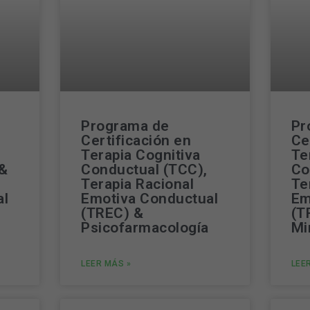
Programa de
Pr
Certificación en
Ce
Terapia Cognitiva
Te
 &
Conductual (TCC),
Co
Terapia Racional
Te
al
Emotiva Conductual
Em
(TREC) &
(T
Psicofarmacología
Mi
LEER MÁS »
LEE