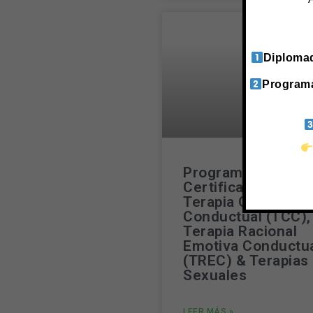
Diplomad
Programa
Programa de
Certificación en
Terapia Cognitiva
Conductual (TCC),
Terapia Racional
Emotiva Conductu
(TREC) & Terapias
Sexuales
LEER MÁS »