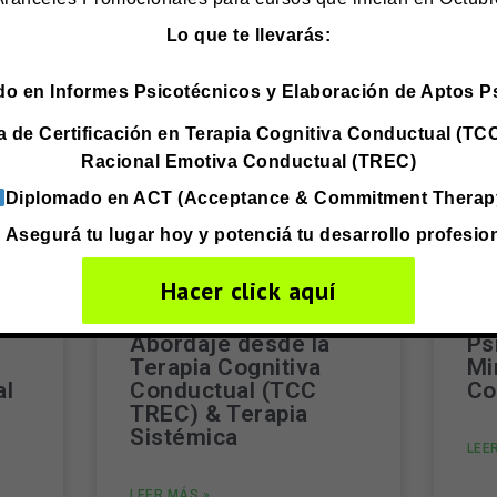
Lo que te llevarás:
o en Informes Psicotécnicos y Elaboración de Aptos P
 de Certificación en Terapia Cognitiva Conductual (TCC
Racional Emotiva Conductual (TREC)
Diplomado en ACT (Acceptance & Commitment Therap
Asegurá tu lugar hoy y potenciá tu desarrollo profesio
Programa de
Pr
Hacer click aquí
Certificación en
Ce
Infancia & Familias:
Ex
Abordaje desde la
Ps
Terapia Cognitiva
Mi
al
Conductual (TCC
Co
TREC) & Terapia
Sistémica
LEE
LEER MÁS »