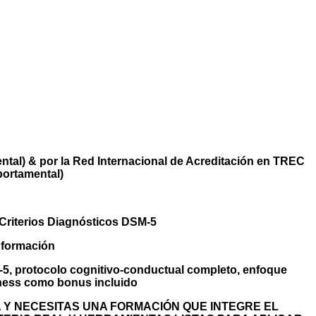
LIMENTARIA:
GNÓSTICOS DSM 5
ESS
tal) & por la Red Internacional de Acreditación en TREC
portamental)
Criterios Diagnósticos DSM-5
 formación
M-5, protocolo cognitivo-conductual completo, enfoque
lness como bonus incluido
Y NECESITAS UNA FORMACIÓN QUE INTEGRE EL