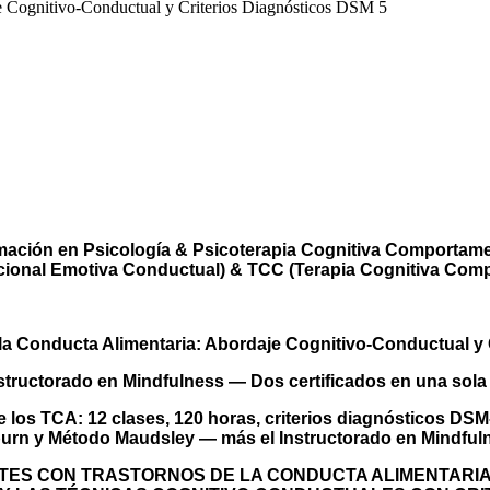
e Cognitivo-Conductual y Criterios Diagnósticos DSM 5
EN TRASTORNOS DE LA CONDUCTA A
TIVO-CONDUCTUAL Y CRITERIOS DIA
CLUYE INSTRUCTORADO EN MINDFULN
rmación en Psicología & Psicoterapia Cognitiva Comportamen
cional Emotiva Conductual) & TCC (Terapia Cognitiva Com
la Conducta Alimentaria: Abordaje Cognitivo-Conductual y 
nstructorado en Mindfulness — Dos certificados en una sola
e los TCA: 12 clases, 120 horas, criterios diagnósticos DS
burn y Método Maudsley — más el Instructorado en Mindfu
TES CON TRASTORNOS DE LA CONDUCTA ALIMENTARIA 