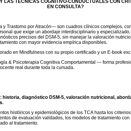
 Y LAS TÉCNICAS COGNITIVO-CONDUCTUALES CON CRI
EN CONSULTA?
y Trastorno por Atracón— son cuadros clínicos complejos, con a
rsonal que exige un abordaje interdisciplinario y especializad
agnósticos precisos del DSM-5, sin manejar la valoración nutrici
atamiento con mayor evidencia empírica disponibles.
rado en Mindfulness con su propio certificado y un E-book excl
gía & Psicoterapia Cognitiva Comportamental — forma profesio
cente real durante toda la cursada.
: historia, diagnóstico DSM-5, valoración nutricional, abor
s.
os históricos y epidemiológicos de los TCA hasta los criterio
umentos de evaluación validados, los modelos de tratamiento co
ado al tratamiento.