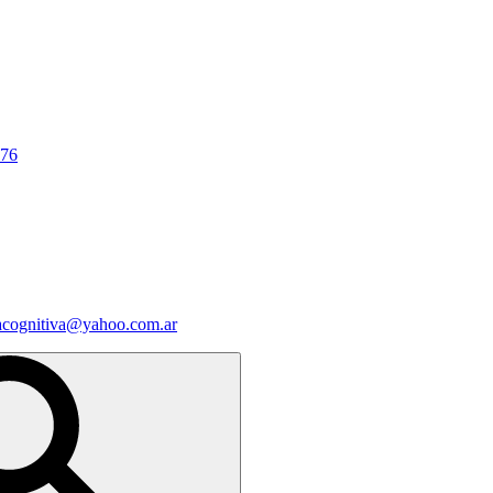
676
iacognitiva@yahoo.com.ar