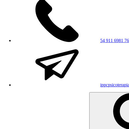
54 911 6981 7
ippcpsicoterap