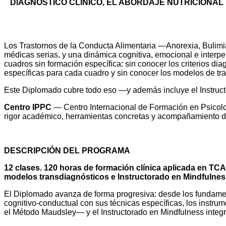
DIAGNÓSTICO CLÍNICO, EL ABORDAJE NUTRICIONAL
Los Trastornos de la Conducta Alimentaria —Anorexia, Bulimia 
médicas serias, y una dinámica cognitiva, emocional e interpe
cuadros sin formación específica: sin conocer los criterios di
específicas para cada cuadro y sin conocer los modelos de tr
Este Diplomado cubre todo eso —y además incluye el Instructo
Centro IPPC
— Centro Internacional de Formación en Psicolo
rigor académico, herramientas concretas y acompañamiento do
DESCRIPCIÓN DEL PROGRAMA
12 clases. 120 horas de formación clínica aplicada en TCA
modelos transdiagnósticos e Instructorado en Mindfulnes
El Diplomado avanza de forma progresiva: desde los fundament
cognitivo-conductual con sus técnicas específicas, los instr
el Método Maudsley— y el Instructorado en Mindfulness integr