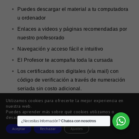
Puedes descargar el material a tu computadora
u ordenador
Enlaces a videos y páginas recomendadas por
nuestro profesorado
Navegación y acceso fácil e intuitivo
El Profesor te acompaña toda la cursada
Los certificados son digitales (vía mail) con
código de verificación a través de numeración
seriada sin costo adicional.
Utilizamos cookies para ofrecerte la mejor experiencia en
nuestra web.
Puedes aprender más sobre qué cookies utilizamos o
desactivarlas
PROCESO DE INSCRIPCIÓN
¿Necesitas Información?
Chatea con nosotros
Aceptar
Rechazar
Ajustes