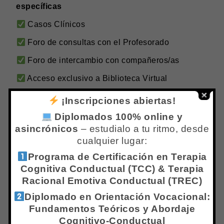
específicas
Casos Clínicos
Foro de consultas con el Profesorado
Foro de intercambio con compañeros/as
Acceso exclusivo a Biblioteca Virtual
Certificado Digital Numerado en Serie con
¡Inscripciones abiertas!
código de verificación (sin costo adicional)
Diplomados 100% online y
asincrónicos
– estudialo a tu ritmo, desde
cualquier lugar:
¿PARA QUIÉN ES ESTE DIPLOMADO?
Programa de Certificación en Terapia
Licenciados en Psicología y Consultores
Cognitiva Conductual (TCC) & Terapia
Psicológicos que trabajan o quieren trabajar
Racional Emotiva Conductual (TREC)
con personas en situación de violencia de
Diplomado en Orientación Vocacional:
género
Fundamentos Teóricos y Abordaje
Cognitivo-Conductual
Profesionales de la Salud Mental que