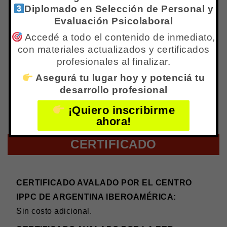
Diplomado en Selección de Personal y
buscan herramientas clínicas específicas
Evaluación Psicolaboral
para este campo
Accedé a todo el contenido de inmediato,
Trabajadores sociales, operadores
con materiales actualizados y certificados
judiciales y profesionales de equipos
profesionales al finalizar.
interdisciplinarios que abordan violencia de
Asegurá tu lugar hoy y potenciá tu
género
desarrollo profesional
Estudiantes avanzados de psicología y
¡Quiero inscribirme
carreras afines interesados en esta área
ahora!
CERTIFICADO
CERTIFICADO AVALADO POR EL CENTRO
IPPC DE ARGENTINA IBEROAMÉRICA:
Sin costo adicional.