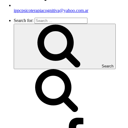
ippcpsicoterapiacognitiva@yahoo.com.ar
Search for:
Search