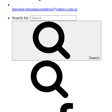
ippcpsicoterapiacognitiva@yahoo.com.ar
Search for:
Search