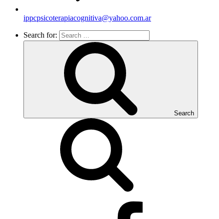
ippcpsicoterapiacognitiva@yahoo.com.ar
Search for:
Search