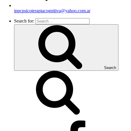
ippcpsicoterapiacognitiva@yahoo.com.ar
Search for:
Search