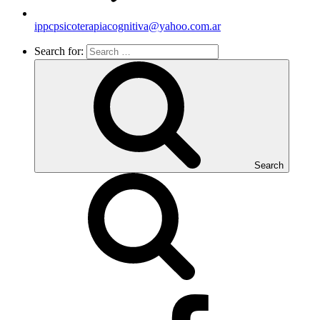
ippcpsicoterapiacognitiva@yahoo.com.ar
Search for:
Search