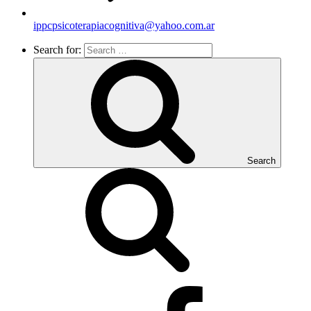
ippcpsicoterapiacognitiva@yahoo.com.ar
Search for:
Search