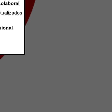
colaboral
ctualizados
sional