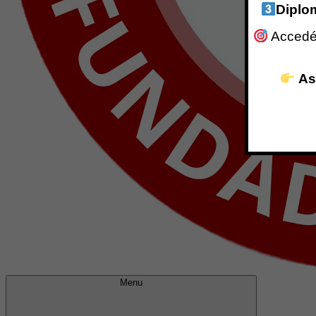
Diplo
Accedé 
As
Menu
Centro IPPC