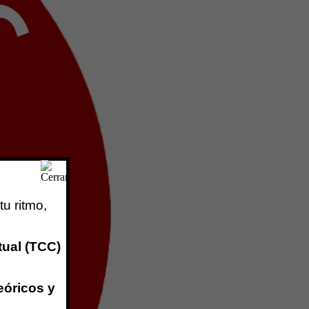
tu ritmo,
tual (TCC)
eóricos y