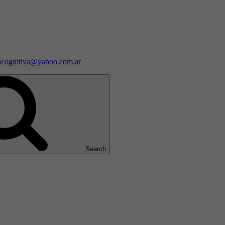
iacognitiva@yahoo.com.ar
Search