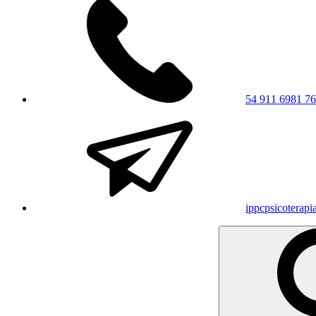
54 911 6981 7
ippcpsicoterap