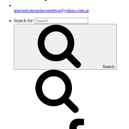
ippcpsicoterapiacognitiva@yahoo.com.ar
Search for:
Search