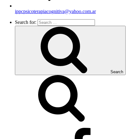
ippcpsicoterapiacognitiva@yahoo.com.ar
Search for:
Search