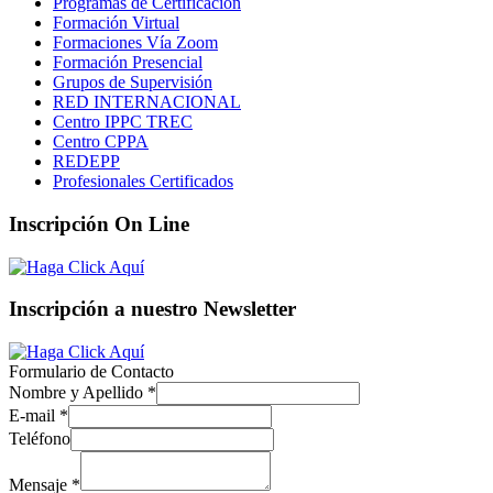
Programas de Certificación
Formación Virtual
Formaciones Vía Zoom
Formación Presencial
Grupos de Supervisión
RED INTERNACIONAL
Centro IPPC TREC
Centro CPPA
REDEPP
Profesionales Certificados
Inscripción On Line
Inscripción a nuestro Newsletter
Formulario de Contacto
Nombre y Apellido
*
E-mail
*
Teléfono
Mensaje
*