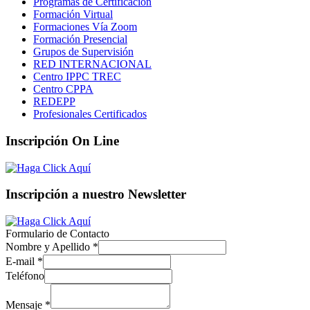
Programas de Certificación
Formación Virtual
Formaciones Vía Zoom
Formación Presencial
Grupos de Supervisión
RED INTERNACIONAL
Centro IPPC TREC
Centro CPPA
REDEPP
Profesionales Certificados
Inscripción On Line
Inscripción a nuestro Newsletter
Formulario de Contacto
Nombre y Apellido
*
E-mail
*
Teléfono
Mensaje
*