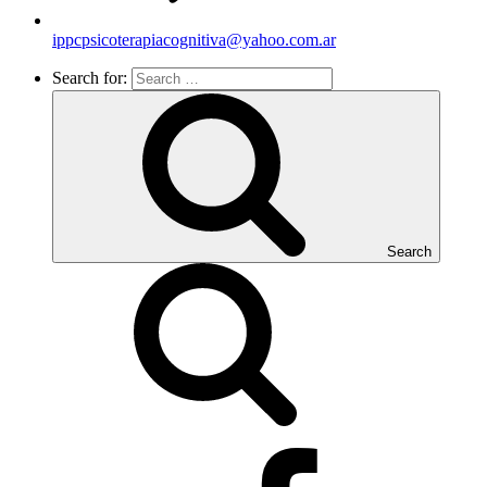
ippcpsicoterapiacognitiva@yahoo.com.ar
Search for:
Search