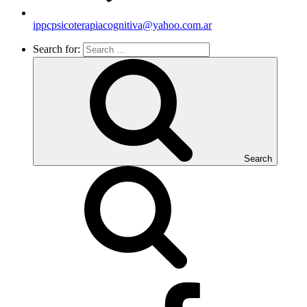
ippcpsicoterapiacognitiva@yahoo.com.ar
Search for:
Search