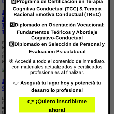
1️⃣Programa de Certificación en Terapia
Cognitiva Conductual (TCC) & Terapia
PROGRAMA DE CERTIFICACIÓN DE
Racional Emotiva Conductual (TREC)
Experto en Educación Positiva:
2️⃣Diplomado en Orientación Vocacional:
Psicología Positiva aplicada al Ámbito
Educativo
Fundamentos Teóricos y Abordaje
Cognitivo-Conductual
PROGRAMA DE CERTIFICACIÓN EXPERTO EN
3️⃣Diplomado en Selección de Personal y
EDUCACIÓN POSITIVA: PSICOLOGÍA POSITIVA
Evaluación Psicolaboral
APLICADA AL ÁMBITO EDUCATIVO Avalado por Centro
IPPC (Centro Internacional de Formación en Psicología &
🎯 Accedé a todo el contenido de inmediato,
Psicoterapia […]
con materiales actualizados y certificados
profesionales al finalizar.
Diplomado en Psicología del Deporte &
👉
Asegurá tu lugar hoy y potenciá tu
Coaching Deportivo
desarrollo profesional
DIPLOMADO PSICOLOGÍA DEL DEPORTE & COACHING
👉 ¡Quiero inscribirme
DEPORTIVO La formación más completa: dos especialidades en
un solo programa intensivo de 160 horas ¿QUIERES DOMINAR
ahora!
LAS DOS […]