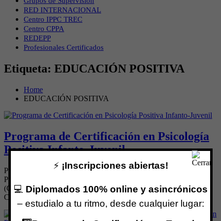
Grupos de Supervisión
RED INTERNACIONAL
Centro IPPC TREC
Centro CPPA
REDEPP
Profesionales Certificados
Etiqueta:
EDUCACIÓN POSITIVA
Home
EDUCACIÓN POSITIVA
Programa de Certificación en Psicología
Positiva Infanto-Juvenil
⚡
¡Inscripciones abiertas!
PROGRAMA DE CERTIFICACIÓN EN PSICOLOGÍA
POSITIVA INFANTO-JUVENIL Avalado por Centro IPPC
💻
Diplomados 100% online y asincrónicos
(Centro Internacional de Formación en Psicología & Psicoterapia
Cognitiva Comportamental) & por REDEPP (Red […]
– estudialo a tu ritmo, desde cualquier lugar: