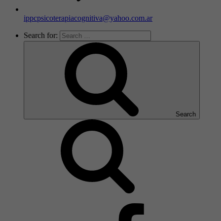
ippcpsicoterapiacognitiva@yahoo.com.ar
Search for:
Search