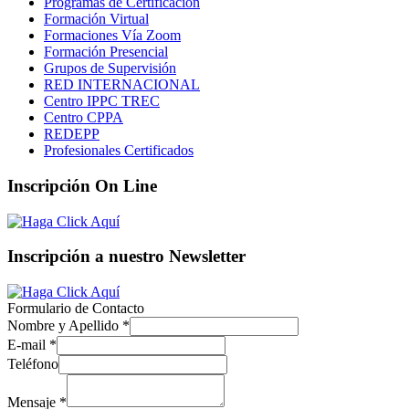
Programas de Certificación
Formación Virtual
Formaciones Vía Zoom
Formación Presencial
Grupos de Supervisión
RED INTERNACIONAL
Centro IPPC TREC
Centro CPPA
REDEPP
Profesionales Certificados
Inscripción On Line
Inscripción a nuestro Newsletter
Formulario de Contacto
Nombre y Apellido
*
E-mail
*
Teléfono
Mensaje
*