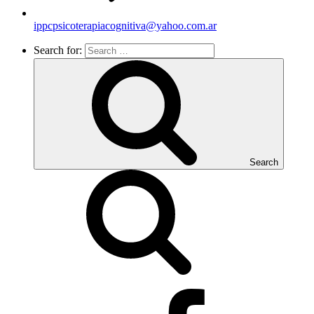
ippcpsicoterapiacognitiva@yahoo.com.ar
Search for:
Search