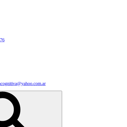
676
iacognitiva@yahoo.com.ar