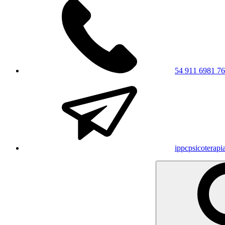
54 911 6981 7
ippcpsicoterap