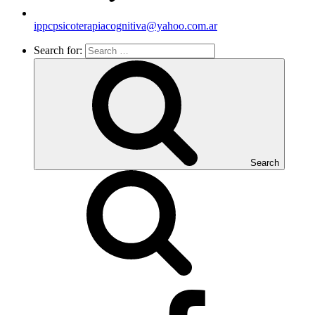
ippcpsicoterapiacognitiva@yahoo.com.ar
Search for:
Search