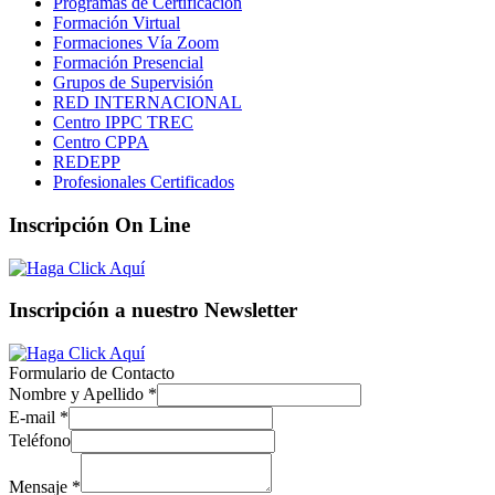
Programas de Certificación
Formación Virtual
Formaciones Vía Zoom
Formación Presencial
Grupos de Supervisión
RED INTERNACIONAL
Centro IPPC TREC
Centro CPPA
REDEPP
Profesionales Certificados
Inscripción On Line
Inscripción a nuestro Newsletter
Formulario de Contacto
Nombre y Apellido
*
E-mail
*
Teléfono
Mensaje
*