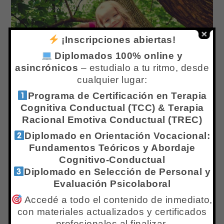
¡Inscripciones abiertas!
Diplomados 100% online y
asincrónicos
– estudialo a tu ritmo, desde
cualquier lugar:
Programa de Certificación en Terapia
Cognitiva Conductual (TCC) & Terapia
Racional Emotiva Conductual (TREC)
Entrenamiento En Habilidades
Diplomado en Orientación Vocacional:
Sociales Aplicado A Población
Fundamentos Teóricos y Abordaje
Infantil
Cognitivo-Conductual
Diplomado en Selección de Personal y
Evaluación Psicolaboral
ENTRENAMIENTO EN HABILIDADES SOCIALES
APLICADO A POBLACIÓN INFANTIL Avalado por Centro
Accedé a todo el contenido de inmediato,
con materiales actualizados y certificados
IPPC (Centro Internacional de Formación en Psicología
profesionales al finalizar.