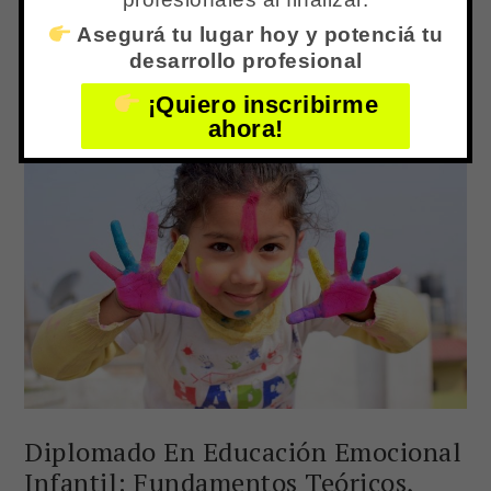
& Psicoterapia Cognitiva Comportamental) & por
Asegurá tu lugar hoy y potenciá tu
REDEPP […]
desarrollo profesional
¡Quiero inscribirme
ahora!
Diplomado En Educación Emocional
Infantil: Fundamentos Teóricos,