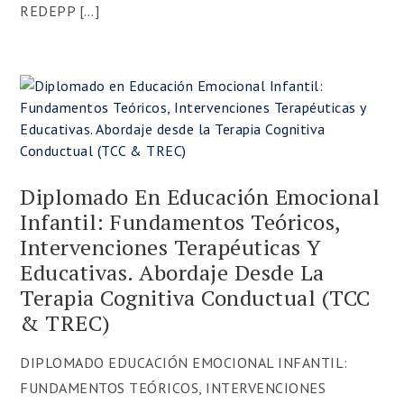
REDEPP […]
Diplomado En Educación Emocional
⚡
¡Inscripciones abiertas!
Infantil: Fundamentos Teóricos,
Intervenciones Terapéuticas Y
💻
Diplomados 100% online y
asincrónicos
– estudialo a tu ritmo, desde
Educativas. Abordaje Desde La
cualquier lugar:
Terapia Cognitiva Conductual (TCC
1️⃣Programa de Certificación en Terapia
& TREC)
Cognitiva Conductual (TCC) & Terapia
Racional Emotiva Conductual (TREC)
DIPLOMADO EDUCACIÓN EMOCIONAL INFANTIL:
2️⃣Diplomado en Orientación Vocacional:
FUNDAMENTOS TEÓRICOS, INTERVENCIONES