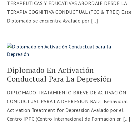
Fundamentos Teóricos y Abordaje
TERAPÉUTICAS Y EDUCATIVAS ABORDAJE DESDE LA
Cognitivo-Conductual
TERAPIA COGNITIVA CONDUCTUAL (TCC & TREC) Este
3️⃣Diplomado en Selección de Personal y
Diplomado se encuentra Avalado por […]
Evaluación Psicolaboral
🎯 Accedé a todo el contenido de inmediato,
con materiales actualizados y certificados
profesionales al finalizar.
👉
Asegurá tu lugar hoy y potenciá tu
desarrollo profesional
Diplomado En Activación
Conductual Para La Depresión
👉 ¡Quiero inscribirme
ahora!
DIPLOMADO TRATAMIENTO BREVE DE ACTIVACIÓN
CONDUCTUAL PARA LA DEPRESIÓN BADT Behavioral
Activation Treatment for Depression Avalado por el
Centro IPPC (Centro Internacional de Formación en […]