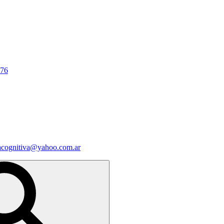
676
iacognitiva@yahoo.com.ar