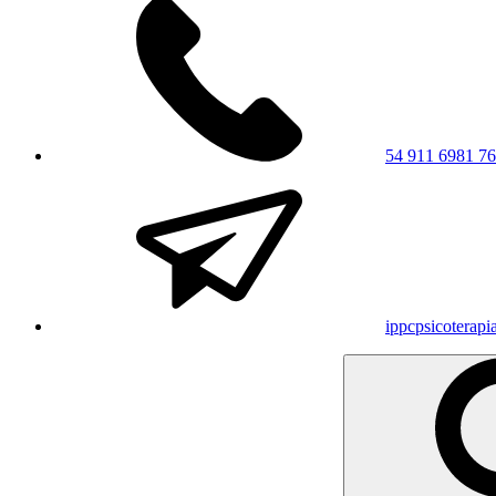
54 911 6981 7
ippcpsicoterap