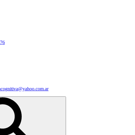
676
iacognitiva@yahoo.com.ar