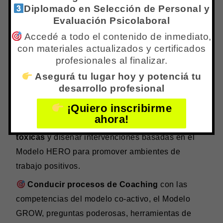
Diplomado en Selección de Personal y
Empoderamiento e Identificación
Evaluación Psicolaboral
Organizacional
con instrumentos validados y
Accedé a todo el contenido de inmediato,
estrategias de intervención concretas.
con materiales actualizados y certificados
profesionales al finalizar.
Liderar desde el Liderazgo
Transformacional
Asegurá tu lugar hoy y potenciá tu
con herramientas de gestión
desarrollo profesional
positiva de RRHH, asertividad y autogestión
empresarial.
¡Quiero inscribirme
ahora!
Identificar organizaciones saludables vs.
tóxicas
y diseñar intervenciones basadas en el
Modelo HERO para promover ambientes de
trabajo positivos.
Conducir procesos de Coaching
con las
competencias del modelo co-activo, el Modelo
GROW, preguntas poderosas, herramientas de