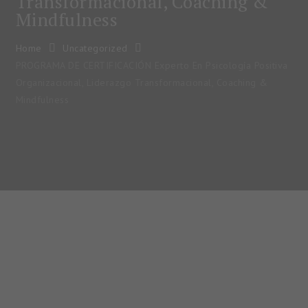
Transformacional, Coaching &
Mindfulness
Home
Uncategorized
PROGRAMA DE CERTIFICACIÓN Experto En Psicología Positiva
Organizacional, Liderazgo Transformacional, Coaching &
Mindfulness
PROGRAMA DE
CERTIFICACIÓN