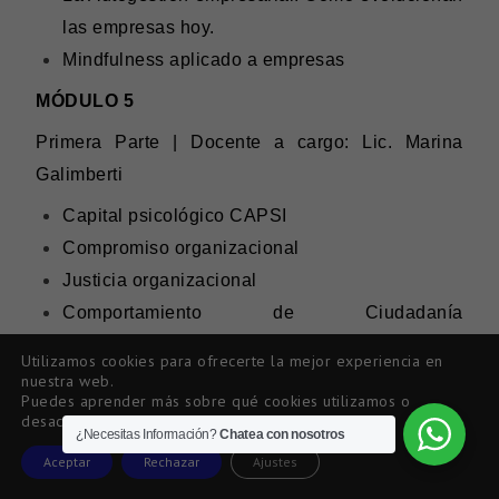
las empresas hoy.
Mindfulness aplicado a empresas
MÓDULO 5
Primera Parte | Docente a cargo: Lic. Marina
Galimberti
Capital psicológico CAPSI
Compromiso organizacional
Justicia organizacional
Comportamiento de Ciudadanía
Organizacional
Utilizamos cookies para ofrecerte la mejor experiencia en
Satisfacción laboral
nuestra web.
Puedes aprender más sobre qué cookies utilizamos o
Confianza organizacional.
desactivarlas
¿Necesitas Información?
Chatea con nosotros
Segunda Parte
| Docentes a cargo: Coach
Aceptar
Rechazar
Ajustes
Daniela Monserrat & Lic. Marina Galimberti