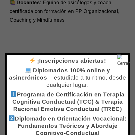
Docentes:
Equipo de psicólogas y coach
certificada con formación en PP Organizacional,
Coaching y Mindfulness
¿PARA QUÉ TE VA A SER ÚTIL ESTA
¡Inscripciones abiertas!
FORMACIÓN?
Diplomados 100% online y
asincrónicos
– estudialo a tu ritmo, desde
Al completar este programa vas a poder:
cualquier lugar:
Aplicar la Psicología Positiva
Programa de Certificación en Terapia
Organizacional
para diagnosticar el estado de
Cognitiva Conductual (TCC) & Terapia
una organización, identificar fortalezas y diseñar
Racional Emotiva Conductual (TREC)
intervenciones orientadas al florecimiento de
Diplomado en Orientación Vocacional:
equipos y personas.
Fundamentos Teóricos y Abordaje
Cognitivo-Conductual
Evaluar y desarrollar Engagement,