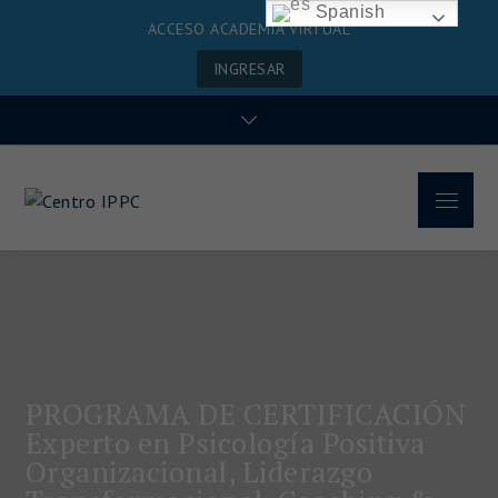
Spanish
ACCESO ACADEMIA VIRTUAL
INGRESAR
Centro IPPC
PROGRAMA DE CERTIFICACIÓN
Experto en Psicología Positiva
Organizacional, Liderazgo