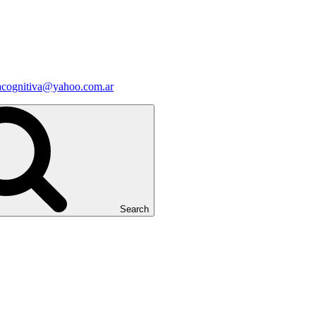
iacognitiva@yahoo.com.ar
Search