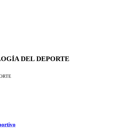
a todo el contenido de inmediato, con materiales a
y certificados profesionales al finalizar.
egurá tu lugar hoy y potenciá tu desarrollo profe
¡Quiero inscribirme
ahora!
LOGÍA DEL DEPORTE
PORTE
portivo