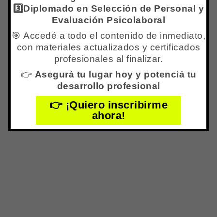
COSTO ADICIONAL PARA ALUMNOS
3️⃣Diplomado en Selección de Personal y
INTERNACIONALES:
USD30.-dólares
Evaluación Psicolaboral
americanos
🎯 Accedé a todo el contenido de inmediato,
con materiales actualizados y certificados
profesionales al finalizar.
BENEFICIOS DE FORMAR PARTE DE LA RED
INTERNACIONAL DE ACREDITACIÓN EN
👉
Asegurá tu lugar hoy y potenciá tu
desarrollo profesional
TREC TCC
•Visibilidad en esta página web con nombre y
👉 ¡Quiero inscribirme
apellido y mini CV.
ahora!
•Bonificación (Descuento) de un 15% en la
próxima formación en el Centro IPPC (Centro
Internacional de Psicología & Psicoterapia
Cognitiva Comportamental)
Beneficios de Pertenencia a la Red
Internacional de Acreditación de Profesionales