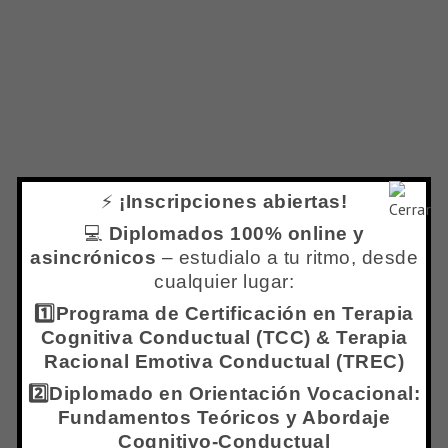
Conductual (TREC) & Terapia Cognitiva
Comportamental (TCC).
REQUISITOS PARA OBTENER EL
CERTIFICADO AVALADO POR LA RED
INTERNACIONAL DE ACREDITACIÓN EN
TREC TCC
⚡
¡Inscripciones abiertas!
•Haber completado y aprobado una Formación en
💻
Diplomados 100% online y
el Centro IPPC (Centro Internacional de
asincrónicos
– estudialo a tu ritmo, desde
Psicología y Psicoterapia Cognitiva
cualquier lugar:
Comportamental) acreditado por la RED y no
1️⃣Programa de Certificación en Terapia
adeudar ningún pago.
Cognitiva Conductual (TCC) & Terapia
Racional Emotiva Conductual (TREC)
2️⃣Diplomado en Orientación Vocacional:
COSTO ADICIONAL PARA ALUMNOS
Fundamentos Teóricos y Abordaje
NACIONALES:
$35.000.- pesos argentinos
Cognitivo-Conductual