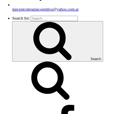
ippcpsicoterapiacognitiva@yahoo.com.ar
Search for:
Search