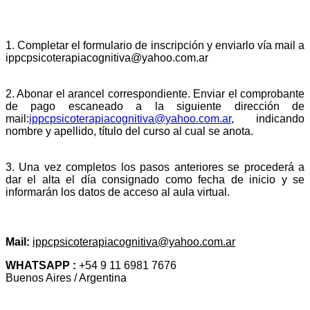
PROCESO DE INSCRIPCIÓN
1. Completar el formulario de inscripción y enviarlo vía mail a
ippcpsicoterapiacognitiva@yahoo.com.ar
2. Abonar el arancel correspondiente. Enviar el comprobante
de pago escaneado a la siguiente dirección de
mail:
ippcpsicoterapiacognitiva@
yahoo.com.ar
,
indicando
nombre y apellido, título del curso al cual se anota.
3. Una vez completos los pasos anteriores se procederá a
dar el alta el día consignado como fecha de inicio y se
informarán los datos de acceso al aula virtual.
INFORMES E INSCRIPCIÓN
Mail:
ippcpsicoterapiacognitiva@yahoo.com.ar
WHATSAPP :
+54 9 11 6981 7676
Buenos Aires / Argentina
TESTIMONIOS DE NUESTROS EGRESADOS