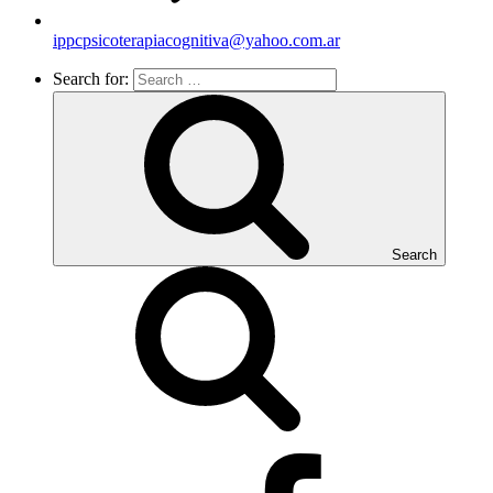
ippcpsicoterapiacognitiva@yahoo.com.ar
Search for:
Search