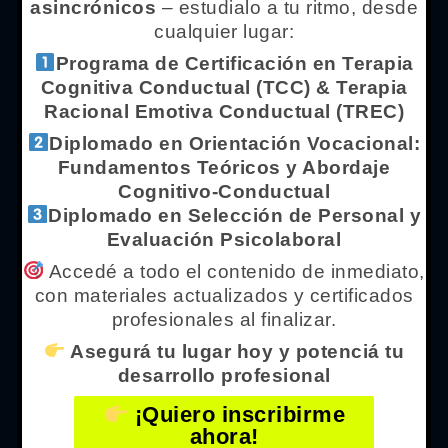
asincrónicos
– estudialo a tu ritmo, desde
¿Qué es Centro IPPC?
cualquier lugar:
Nuestro Equipo
Programa de Certificación en Terapia
Cognitiva Conductual (TCC) & Terapia
Marina Galimberti
Racional Emotiva Conductual (TREC)
Especializaciones con Aval Internacional
Diplomado en Orientación Vocacional:
Fundamentos Teóricos y Abordaje
Programas de Certificación
Cognitivo-Conductual
Formación Virtual
Diplomado en Selección de Personal y
Evaluación Psicolaboral
Formaciones Vía Zoom
Accedé a todo el contenido de inmediato,
Formación Presencial
con materiales actualizados y certificados
profesionales al finalizar.
Grupos de Supervisión
Asegurá tu lugar hoy y potenciá tu
RED INTERNACIONAL
desarrollo profesional
Centro IPPC TREC
¡Quiero inscribirme
ahora!
Centro CPPA