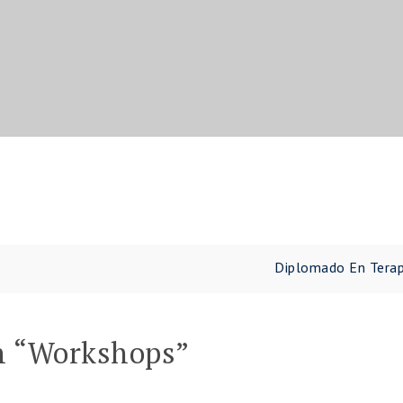
Diplomado En Terap
 “
Workshops
”