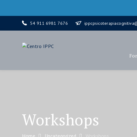
54 911 6981 7676
ippcpsicoterapiacognitiv
Centro IPPC
Fo
Workshops
Home
Uncategorized
Workshops