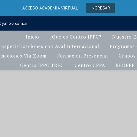
ACCESO ACADEMIA VIRTUAL
INGRESAR
a@yahoo.com.ar
Inicio
¿Qué es Centro IPPC?
Nuestro E
Especializaciones con Aval Internacional
Programas d
rmaciones Vía Zoom
Formación Presencial
Grupos 
Centro IPPC TREC
Centro CPPA
REDEPP