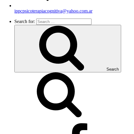
ippcpsicoterapiacognitiva@yahoo.com.ar
Search for:
Search