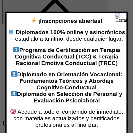
¡Inscripciones abiertas!
Diplomados 100% online y asincrónicos
Inicio
¿Qué es Centro IPPC?
– estudialo a tu ritmo, desde cualquier lugar:
Nuestro Equipo
Marina Galimberti
Programa de Certificación en Terapia
Especializaciones con Aval Internacional
Cognitiva Conductual (TCC) & Terapia
Programas de Certificación
Racional Emotiva Conductual (TREC)
Formación Virtual
Formaciones Vía Zoom
Diplomado en Orientación Vocacional:
Formación Presencial
Fundamentos Teóricos y Abordaje
Grupos de Supervisión
Cognitivo-Conductual
RED INTERNACIONAL
Diplomado en Selección de Personal y
Centro IPPC TREC
Centro CPPA
Evaluación Psicolaboral
REDEPP
Profesionales Certificados
Accedé a todo el contenido de inmediato,
con materiales actualizados y certificados
Clases en formato PDF y Videoclases
profesionales al finalizar.