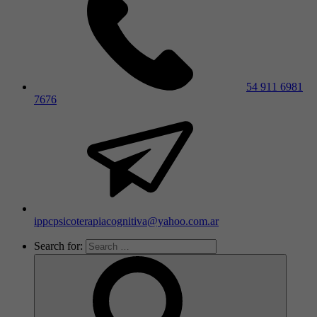
54 911 6981
7676
ippcpsicoterapiacognitiva@yahoo.com.ar
Search for: