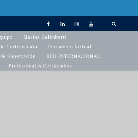
facebook
linkedin
Instagram
You
TikTok
Tube
quipo
Marina Galimberti
e Certificación
Formación Virtual
de Supervisión
RED INTERNACIONAL
Profesionales Certificados