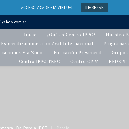
ACCESO ACADEMIA VIRTUAL
INGRESAR
a@yahoo.com.ar
Inicio
¿Qué es Centro IPPC?
Nuestro E
Especializaciones con Aval Internacional
Programas d
rmaciones Vía Zoom
Formación Presencial
Grupos 
Centro IPPC TREC
Centro CPPA
REDEPP
ntegral De Pareja IBCT
Pareja