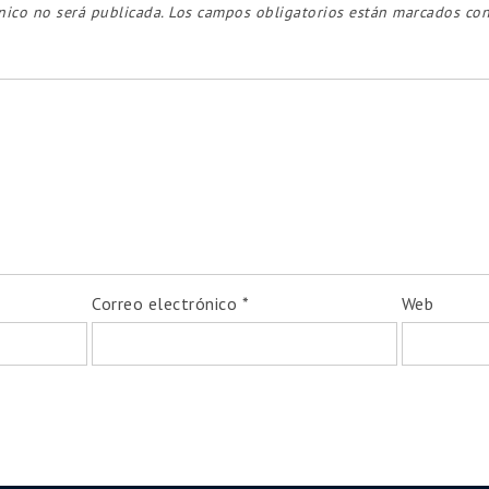
nico no será publicada.
Los campos obligatorios están marcados co
⚡
¡Inscripciones abiertas!
 online y asincrónicos
– estudialo a tu ritmo, d
erapia Cognitiva Conductual (TCC) & Terapia 
ión Vocacional: Fundamentos Teóricos y Abor
ado en Selección de Personal y Evaluación Ps
e inmediato, con materiales actualizados y certific
Correo electrónico
*
Web
gurá tu lugar hoy y potenciá tu desarrollo prof
👉 ¡Quiero inscribirme
ahora!