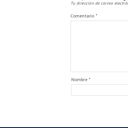
Tu dirección de correo electró
Comentario
*
💻
Diplomados 100%
1️⃣Programa de Certificación en T
2️⃣Diplomado en Orientac
3️⃣Diplom
🎯 Accedé a todo el contenido d
Nombre
*
👉
Ase