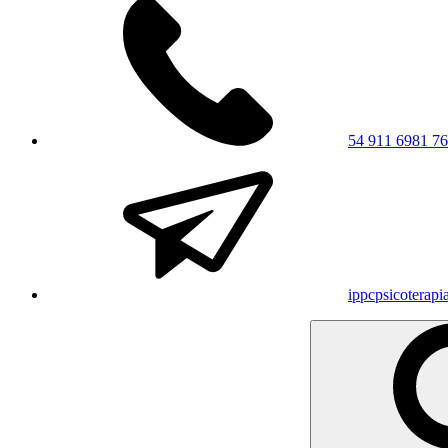
54 911 6981 7
ippcpsicoterap