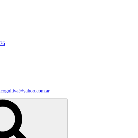
676
iacognitiva@yahoo.com.ar