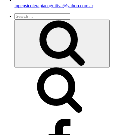
ippcpsicoterapiacognitiva@yahoo.com.ar
Search
for:
Search
facebook