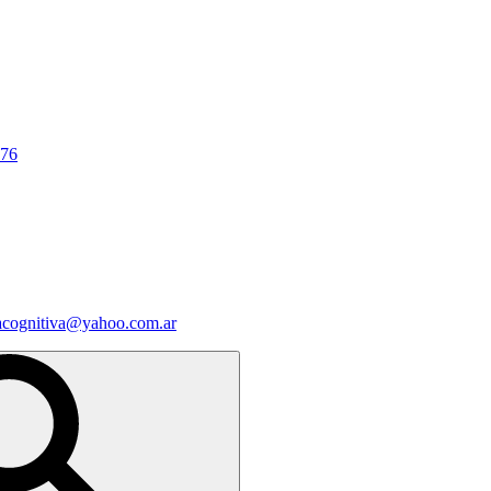
676
iacognitiva@yahoo.com.ar