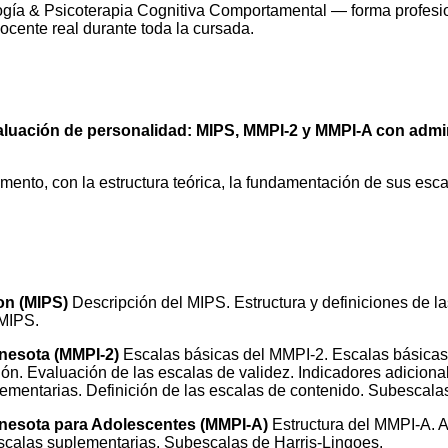
gía & Psicoterapia Cognitiva Comportamental — forma profesio
cente real durante toda la cursada.
aluación de personalidad: MIPS, MMPI-2 y MMPI-A con admini
mento, con la estructura teórica, la fundamentación de sus esc
on (MIPS)
Descripción del MIPS. Estructura y definiciones de l
 MIPS.
nnesota (MMPI-2)
Escalas básicas del MMPI-2. Escalas básicas d
ción. Evaluación de las escalas de validez. Indicadores adiciona
plementarias. Definición de las escalas de contenido. Subescala
innesota para Adolescentes (MMPI-A)
Estructura del MMPI-A. Apl
Escalas suplementarias. Subescalas de Harris-Lingoes.