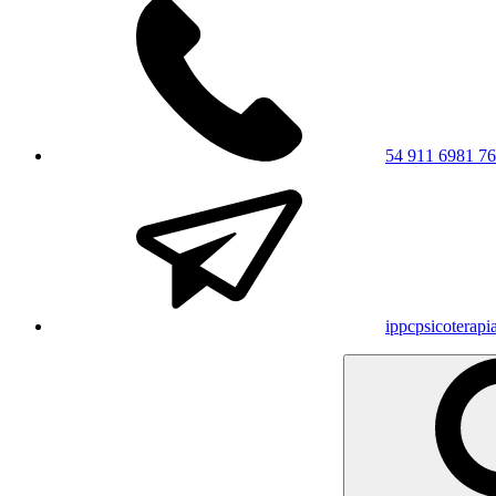
54 911 6981 7
ippcpsicoterap