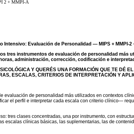
MPI 2 + MMPI-A
SEMINARIO INTENSIVO
E PERSONALIDAD: MIPS + MM
o Intensivo: Evaluación de Personalidad — MIPS + MMPI-2
s tres instrumentos de evaluación de personalidad más util
horas, administración, corrección, codificación e interpreta
ICOLÓGICA Y QUERÉS UNA FORMACIÓN QUE TE DÉ EL DO
S, ESCALAS, CRITERIOS DE INTERPRETACIÓN Y APLI
e evaluación de personalidad más utilizados en contextos clíni
icar el perfil e interpretar cada escala con criterio clínico— r
: tres clases concentradas, una por instrumento, con estructura,
as escalas clínicas básicas, las suplementarias, las de conten