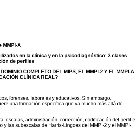
PI 2 + MMPI-A
 + MMPI-A
izados en la clínica y en la psicodiagnóstico: 3 clases
ción de perfiles
MINIO COMPLETO DEL MIPS, EL MMPI-2 Y EL MMPI-A
CACIÓN CLÍNICA REAL?
cos, forenses, laborales y educativos. Sin embargo,
equiere una formación específica que va mucho más allá de
 escalas, administración, corrección, codificación del perfil e
ido y las subescalas de Harris-Lingoes del MMPI-2 y el MMPI-