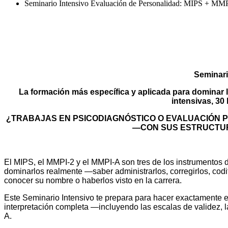
Seminario Intensivo Evaluación de Personalidad: MIPS + M
EVALUACIÓN D
Seminari
La formación más específica y aplicada para dominar lo
intensivas, 30 
¿TRABAJAS EN PSICODIAGNÓSTICO O EVALUACIÓN PS
—CON SUS ESTRUCTURA
El MIPS, el MMPI-2 y el MMPI-A son tres de los instrumentos d
dominarlos realmente —saber administrarlos, corregirlos, codif
conocer su nombre o haberlos visto en la carrera.
Este Seminario Intensivo te prepara para hacer exactamente eso
interpretación completa —incluyendo las escalas de validez, l
A.