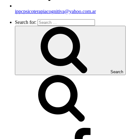
ippcpsicoterapiacognitiva@yahoo.com.ar
Search for:
Search