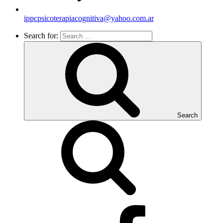
ippcpsicoterapiacognitiva@yahoo.com.ar
Search for:
Search