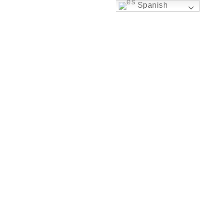
Spanish
ACCESO ACADEMIA VIRTUAL
INGRESAR
Skip
to
content
Menu
Centro IPPC
Programa de Certificación en
Coaching & Liderazgo