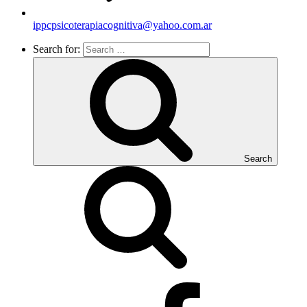
ippcpsicoterapiacognitiva@yahoo.com.ar
Search for:
Search