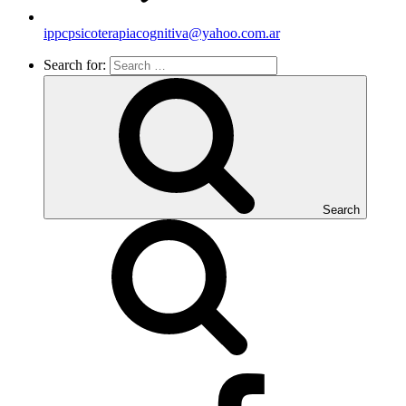
ippcpsicoterapiacognitiva@yahoo.com.ar
Search for:
Search