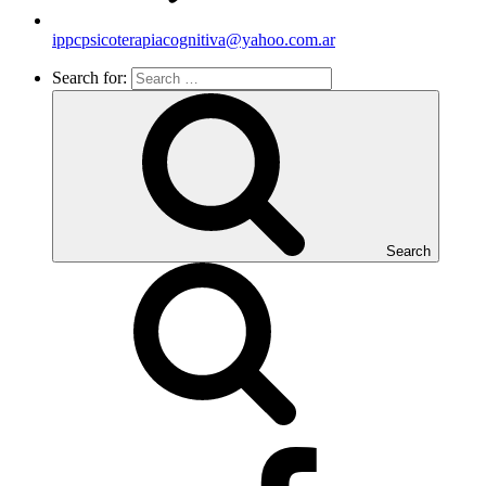
ippcpsicoterapiacognitiva@yahoo.com.ar
Search for:
Search