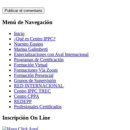
Menú de Navegación
Inicio
¿Qué es Centro IPPC?
Nuestro Equipo
Marina Galimberti
Especializaciones con Aval Internacional
Programas de Certificación
Formación Virtual
Formaciones Vía Zoom
Formación Presencial
Grupos de Supervisión
RED INTERNACIONAL
Centro IPPC TREC
Centro CPPA
REDEPP
Profesionales Certificados
Inscripción On Line