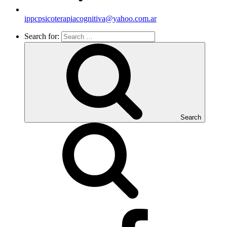
ippcpsicoterapiacognitiva@yahoo.com.ar
Search for:
Search