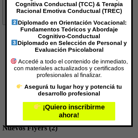
Cognitiva Conductual (TCC) & Terapia
Racional Emotiva Conductual (TREC)
Diplomado en Orientación Vocacional:
Fundamentos Teóricos y Abordaje
Inicio
Cognitivo-Conductual
¿Qué es Centro IPPC?
Diplomado en Selección de Personal y
Nuestro Equipo
Evaluación Psicolaboral
Marina Galimberti
Especializaciones con Aval Internacional
Accedé a todo el contenido de inmediato,
Programas de Certificación
con materiales actualizados y certificados
Formación Virtual
Formaciones Vía Zoom
profesionales al finalizar.
Formación Presencial
Grupos de Supervisión
Asegurá tu lugar hoy y potenciá tu
RED INTERNACIONAL
desarrollo profesional
Centro IPPC TREC
Centro CPPA
¡Quiero inscribirme
REDEPP
ahora!
Profesionales Certificados
Nuevos Flyers (2)