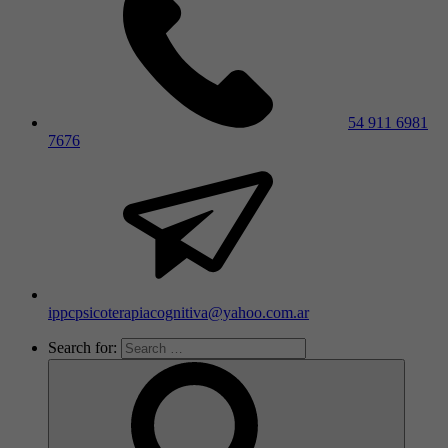
54 911 6981
7676
ippcpsicoterapiacognitiva@yahoo.com.ar
Search for: