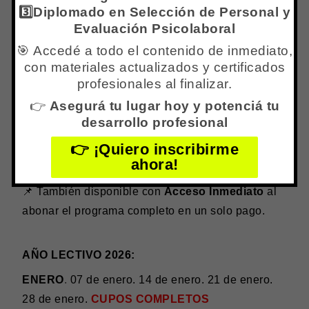
🎯
Certificarte con aval internacional
a través
3️⃣Diplomado en Selección de Personal y
Evaluación Psicolaboral
del Centro IPPC TREC, único Centro de
Entrenamiento Acreditado por IAREBT en
🎯 Accedé a todo el contenido de inmediato,
con materiales actualizados y certificados
Argentina e Iberoamérica.
profesionales al finalizar.
👉
Asegurá tu lugar hoy y potenciá tu
desarrollo profesional
AÑO LECTIVO 2026
👉 ¡Quiero inscribirme
📌 Los miércoles de cada semana comienza un
ahora!
nuevo grupo.
📌 También disponible con
Acceso Inmediato
al
abonar el programa completo en un solo pago.
AÑO LECTIVO 2026:
ENERO
.
07 de enero. 14 de enero. 21 de enero.
28 de enero.
CUPOS COMPLETOS