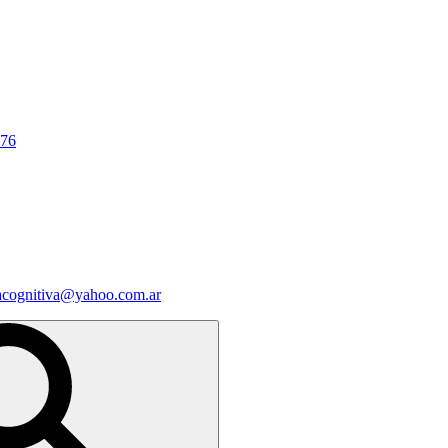
676
iacognitiva@yahoo.com.ar