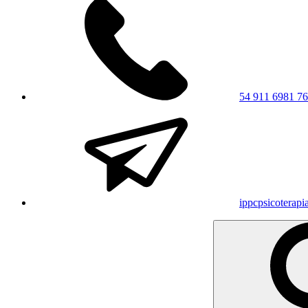
54 911 6981 7
ippcpsicoterap